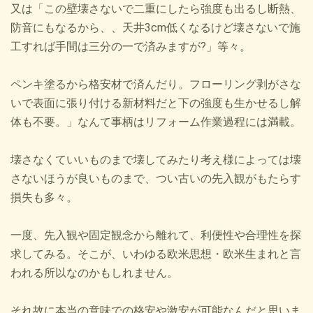
又は「この壁壊さないで二重にしたら強度も出るし断熱、
防音にもなるから、、天井3cm低くなるけど壊さないで施
工すれば手間は三分の一で済みますが?」等々。
ペンキ塗るから格安材で済んだり。フローリング剥がさな
いで表面に張り付ける新材料だと下の強度も生かせるし解
体も不要。」なんて事柄はリフォーム作業過程には満載。
壊さなくていいものまで壊してみたり考え様によっては壊
さないほうが良いものまで、つい古いの先入観がもたらす
損失も多々。
一度、先入観や固定観念から離れて、利便性や合理性を探
求してみる。そこが、いわゆる欧米思想・欧米生まれと言
われる所以なのかもしれません。
それ故に本当の意味での格安や激安が可能なんだと思いま