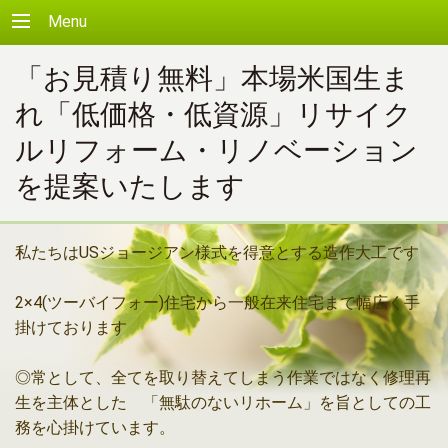
Menu
「お見積り無料」本場米国生ま
れ「低価格・低資源」リサイク
ルリフォーム・リノベーション
を提案いたします
私たちはUSジョージアン様式を得意とする造作大工です
2×4(ツーバイフォー)住宅から一般在来住宅まで幅広く手
掛けております
◎常として、全てを取り替えてしまう作業ではなく修理再
生を主体とした 「無駄のないリホーム」を旨としての工
務を心掛けています。