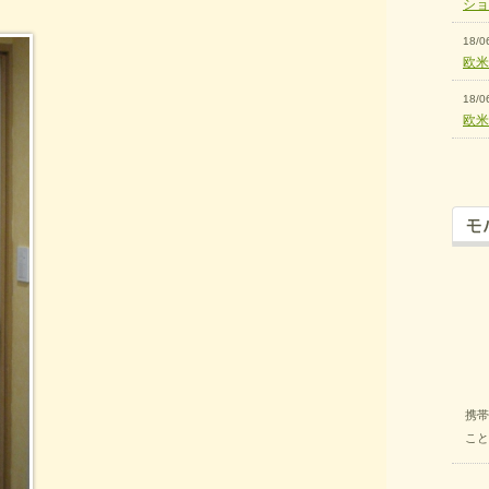
シ
18/0
欧米
18/0
欧米
携帯
こと