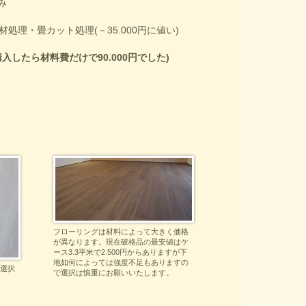
み
理・畳カット処理(－35.000円に値い)
したら材料費だけで90.000円でした)
フローリングは材料によって大きく価格
が異なります。現在破格品の最安値はケ
ース3.3平米で2.500円からありますが下
地如何によっては強度不足もありますの
選択
で選択は慎重にお願いいたします。