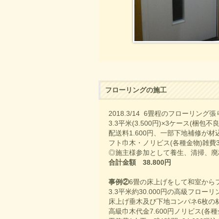
フローリングの施工
2018.3/14 6畳程のフローリン
3.3平米(3.500円)×3ケース(梱
配送料1.600円、一部下地補修が材込
フト巾木・ノリビス(各種金物)雑費3.
◎施主様参加として養生、清掃、廃材処
合計金額 38.800円
事例②
6畳の床上げをして和室から
3.3平米約30.000円の高級フロー
床上げ垂木及び下地コンパネ6枚の材料
高級巾木代金7.600円ノリビス(各種金