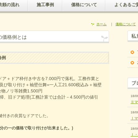
依頼の流れ
施工事例
価格について
よくあるご
ホーム
｜
価格について
の価格例とは
格例
ア＋ドア枠付き中古を7.000円で落札。工務作業と
び取り付け＋袖壁仕舞=一人工21.600税込み＋袖壁
金物ノリ等雑費1.500円
18/0
、旧ドア処理(工務計算では合計－4.500円の値引
Ⅱマ
18/0
鍵付きの良質なドアでした。
Ⅰマ
分の一の価格で取り付けが出来ました。)
18/0
Ⅰ・