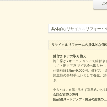
ご
具体的なリサイクルリフォーム
リサイクルリフォームの具体的な価
鍵付きドアの取り換え
施主様がYオークションにて鍵付きド
して・旧ドア及びドア枠の取り外し及
仕舞額縁9.5m=9.000円、釘ビス・
施主様の参加手伝いとして養生、清掃
き)
中古とはいえ傷も見えず重厚感のある
合計金額39.500円
(新品建具＋ドアノブ・鍵込の総額の三