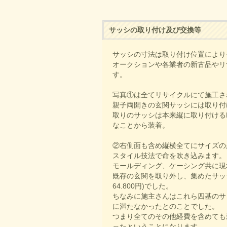
サッシの取り付け及び交換等
サッシの寸法は取り付け位置により
オークションや各業者の新古品やリ
す。
写真①は全てリサイクルにて施工さ
親子両開きの玄関サッシには取り付
取りのサッシは本来縦に取り付ける
なことから装着。
②右側面も含め縦横全てにサイズの
スタイル技法で命を吹き込みます。
モールディング、ケーシング共に現
既存の玄関を取り外し、集めたサッ
64.800円)でした。
ちなみに施主さんはこれら四基のサ
に満たなかったとのことでした。
つまり全てのその他経費を含めても
ったということになります。