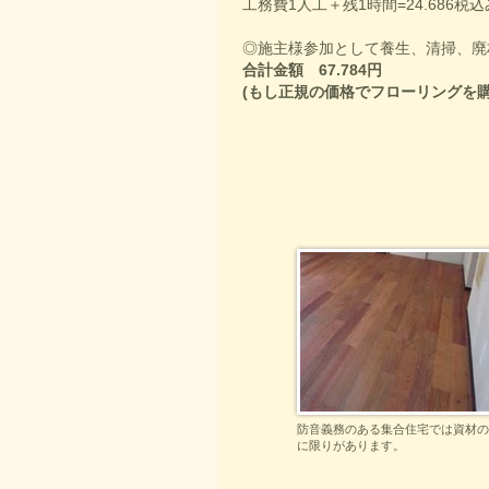
工務費1人工＋残1時間=24.686税込
◎施主様参加として養生、清掃、廃材処
合計金額 67.784円
(もし正規の価格でフローリングを購入
防音義務のある集合住宅では資材の
に限りがあります。