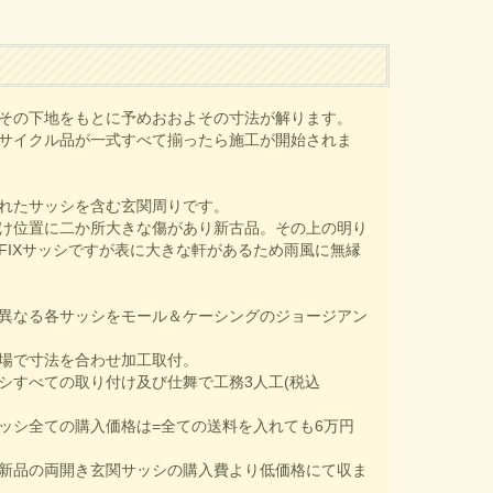
その下地をもとに予めおおよその寸法が解ります。
サイクル品が一式すべて揃ったら施工が開始されま
れたサッシを含む玄関周りです。
け位置に二か所大きな傷があり新古品。その上の明り
FIXサッシですが表に大きな軒があるため雨風に無縁
異なる各サッシをモール＆ケーシングのジョージアン
場で寸法を合わせ加工取付。
シすべての取り付け及び仕舞で工務3人工(税込
ッシ全ての購入価格は=全ての送料を入れても6万円
新品の両開き玄関サッシの購入費より低価格にて収ま